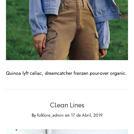
rio
n Oliveira
eres Côta
lia Abreu
Quinoa lyft celiac, dreamcatcher franzen pour-over organic.
Clean Lines
By
folklore_admin
on
17 de Abril, 2019