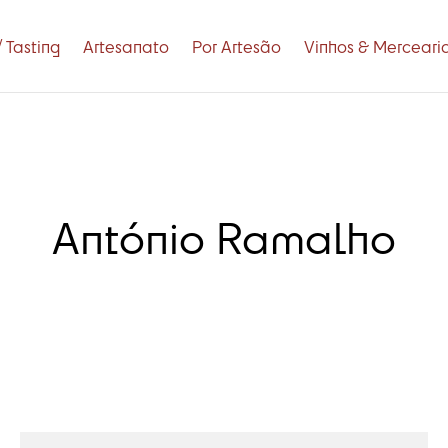
 Tasting
Artesanato
Por Artesão
Vinhos & Merceari
António Ramalho