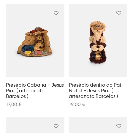
rio
n Oliveira
eres Côta
lia Abreu
Presépio Cabana – Jesus
Presépio dentro do Pai
Pias ( artesanato
Natal – Jesus Pias (
Barcelos )
artesanato Barcelos )
17,00
€
19,00
€