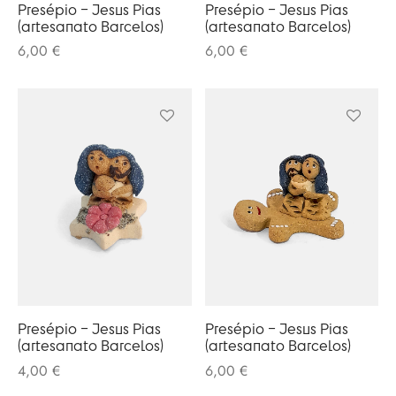
olates
Presépio – Jesus Pias
Presépio – Jesus Pias
(artesanato Barcelos)
(artesanato Barcelos)
ngos Francisco
6,00
€
6,00
€
o
melos
eria
 Salgueiro
otas / Marmeladas
os Baraça
ervas
os Pinga
os Secos
 Pias
uim Messias
s / Chutneys
 Côta
Presépio – Jesus Pias
Presépio – Jesus Pias
tinho Coelho
(artesanato Barcelos)
(artesanato Barcelos)
4,00
€
6,00
€
 Gallos