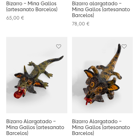
olates
Bizarro – Mina Gallos
Bizarro alargatado –
(artesanato Barcelos)
Mina Gallos (artesanato
ngos Francisco
Barcelos)
65,00
€
o
melos
78,00
€
eria
 Salgueiro
otas / Marmeladas
os Baraça
ervas
os Pinga
os Secos
 Pias
uim Messias
s / Chutneys
 Côta
tinho Coelho
Bizarro Alargatado –
Bizarro Alargatado –
Mina Gallos (artesanato
Mina Gallos (artesanato
Barcelos)
Barcelos)
 Gallos