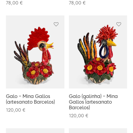
78,00
€
78,00
€
rio
n Oliveira
eres Côta
lia Abreu
Galo – Mina Gallos
Galo (galinha) – Mina
(artesanato Barcelos)
Gallos (artesanato
Barcelos)
120,00
€
120,00
€