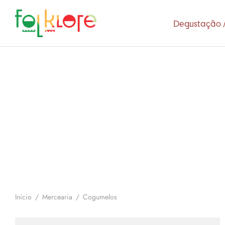
Degustação /
Início
/
Mercearia
/
Cogumelos