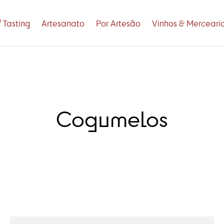
 Tasting
Artesanato
Por Artesão
Vinhos & Merceari
Cogumelos