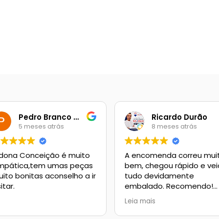
Pedro Branco Campêlo
Ricardo Durão
5 meses atrás
8 meses atrás
dona Conceição é muito
A encomenda correu mui
impática,tem umas peças
bem, chegou rápido e vei
ito bonitas aconselho a ir
tudo devidamente
sitar.
embalado. Recomendo!
Continuem com o bom
Leia mais
trabalho….
PS: encomenda de vinhos