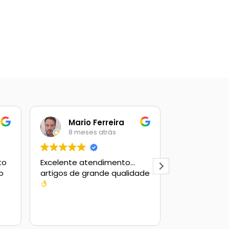
Mario Ferreira
Ana 
8 meses atrás
9 mes
to
Excelente atendimento…
Este usuário
o
artigos de grande qualidade
uma avaliaç
.