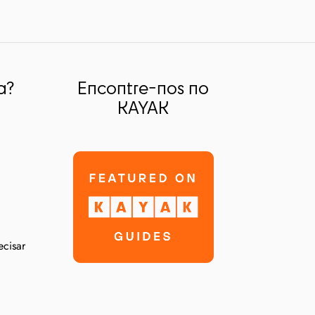
a?
Encontre-nos no
KAYAK
ecisar