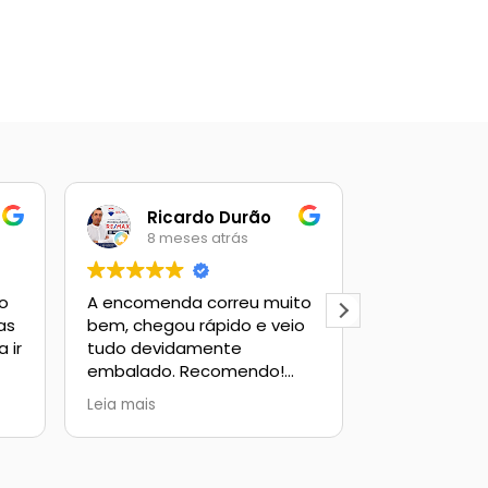
Ricardo Durão
Mario
8 meses atrás
8 mes
to
A encomenda correu muito
Excelente a
as
bem, chegou rápido e veio
artigos de g
 ir
tudo devidamente
embalado. Recomendo!
Continuem com o bom
Leia mais
trabalho….
PS: encomenda de vinhos.