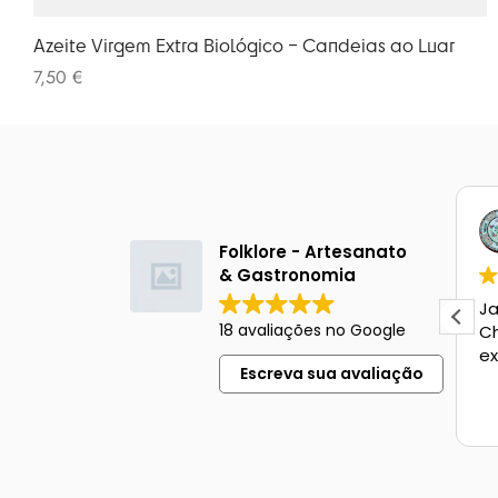
Azeite Virgem Extra Biológico – Candeias ao Luar
7,50
€
Patran Vlad
1 mês atrás
Folklore - Artesanato
& Gastronomia
O experienta extraordinara,
Ja
18 avaliações no Google
la un pret acceptabil,
Ch
degustare vin si produse
ex
Escreva sua avaliação
locale.