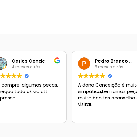
Carlos Conde
Pedro Branco Campêlo
4 meses atrás
5 meses atrás
 comprei algumas pecas.
A dona Conceição é mui
egou tudo ok via ctt
simpática,tem umas peç
presso.
muito bonitas aconselho a
visitar.