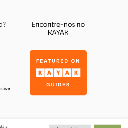
a?
Encontre-nos no
KAYAK
ecisar
stá a