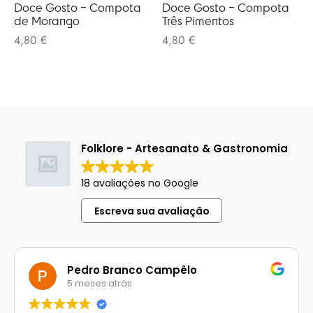
olates
Doce Gosto – Compota
Doce Gosto – Compota
de Morango
Três Pimentos
ngos Francisco
4,80
€
4,80
€
o
melos
eria
 Salgueiro
otas / Marmeladas
os Baraça
ervas
os Pinga
os Secos
Folklore - Artesanato & Gastronomia
 Pias
18 avaliações no Google
uim Messias
Escreva sua avaliação
s / Chutneys
 Côta
Pedro Branco Campêlo
tinho Coelho
5 meses atrás
 Gallos