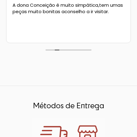
A dona Conceição é muito simpática,tem umas
peças muito bonitas aconselho a ir visitar.
rio
n Oliveira
eres Côta
lia Abreu
Métodos de Entrega