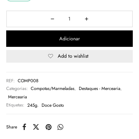
rio
n Oliveira
Adicionar
eres Côta
Add to wishlist
lia Abreu
REF:
COMP008
Categorias:
Compotas/Marmeladas
,
Destaques - Mercearia
,
Mercearia
Etiquetas:
245g
,
Doce Gosto
Share