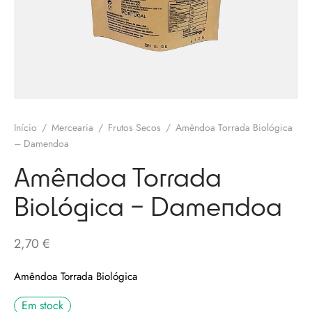
olates
ngos Francisco
o
melos
eria
 Salgueiro
otas / Marmeladas
os Baraça
ervas
Início
/
Mercearia
/
Frutos Secos
/
Amêndoa Torrada Biológica
os Pinga
– Damendoa
os Secos
Amêndoa Torrada
 Pias
Biológica – Damendoa
uim Messias
s / Chutneys
 Côta
2,70
€
tinho Coelho
Amêndoa Torrada Biológica
Em stock
 Gallos