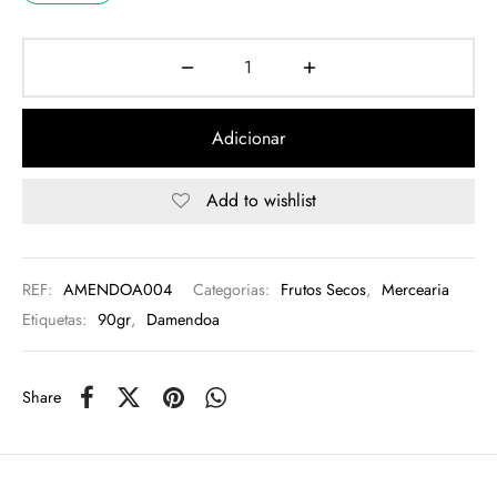
rio
n Oliveira
Adicionar
eres Côta
Add to wishlist
lia Abreu
REF:
AMENDOA004
Categorias:
Frutos Secos
,
Mercearia
Etiquetas:
90gr
,
Damendoa
Share