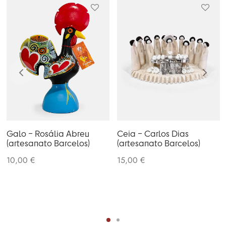
t
e
.
Galo – Rosália Abreu
Ceia – Carlos Dias
(artesanato Barcelos)
(artesanato Barcelos)
10,00
€
15,00
€
t