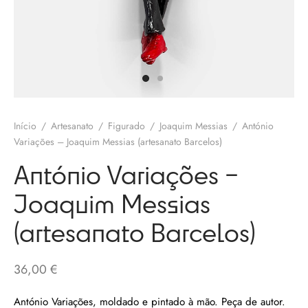
olates
ngos Francisco
o
melos
eria
 Salgueiro
otas / Marmeladas
os Baraça
ervas
Início
/
Artesanato
/
Figurado
/
Joaquim Messias
/
António
os Pinga
Variações – Joaquim Messias (artesanato Barcelos)
os Secos
António Variações –
 Pias
Joaquim Messias
uim Messias
s / Chutneys
(artesanato Barcelos)
 Côta
tinho Coelho
36,00
€
 Gallos
António Variações, moldado e pintado à mão. Peça de autor.