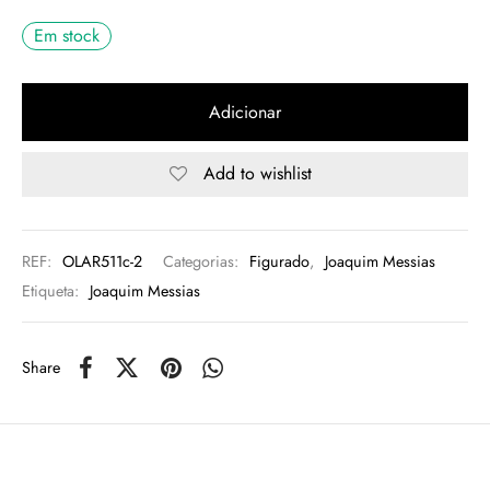
Em stock
rio
n Oliveira
Adicionar
eres Côta
Add to wishlist
lia Abreu
REF:
OLAR511c-2
Categorias:
Figurado
,
Joaquim Messias
Etiqueta:
Joaquim Messias
Share