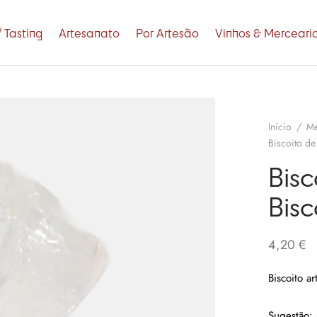
 Tasting
Artesanato
Por Artesão
Vinhos & Merceari
Início
/
Me
Biscoito d
Bisc
Bis
4,20
€
Biscoito a
Sugestão: