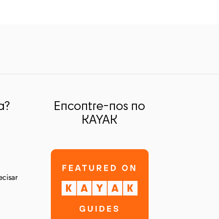
a?
Encontre-nos no
KAYAK
ecisar