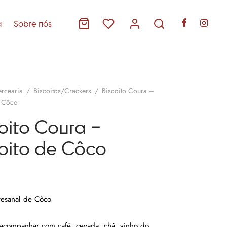
a
Sobre nós
rcearia
/
Biscoitos/Crackers
/
Biscoito Coura –
e Côco
oito Coura –
coito de Côco
rtesanal de Côco
 acompanhar com café, cevada, chá, vinho do