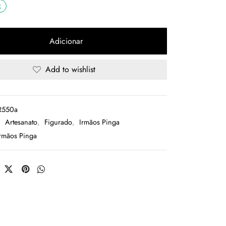
k
Adicionar
Add to wishlist
R550a
:
Artesanato
,
Figurado
,
Irmãos Pinga
rmãos Pinga