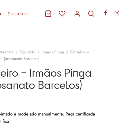
a
Sobre nós
tesanato
/
Figurado
/
Irmãos Pinga
/
Cinzeiro –
a (artesanato Barcelos)
eiro – Irmãos Pinga
esanato Barcelos)
pintado e modelado manualmente. Peça certificada
tifica