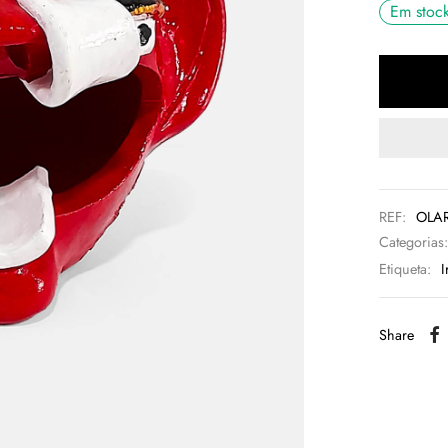
Em stoc
REF:
OLA
Categorias
Etiqueta:
I
Share