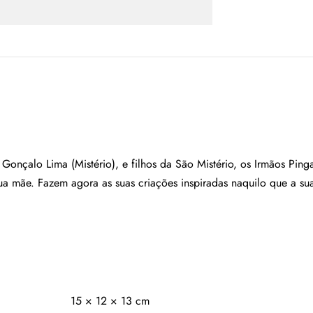
onçalo Lima (Mistério), e filhos da São Mistério, os Irmãos Pinga
a mãe. Fazem agora as suas criações inspiradas naquilo que a su
15 × 12 × 13 cm