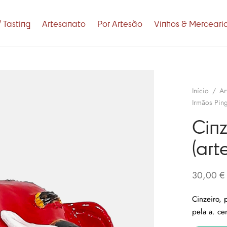
 Tasting
Artesanato
Por Artesão
Vinhos & Merceari
Início
/
Ar
Irmãos Ping
Cinz
(art
30,00
€
Cinzeiro, 
pela a. cer