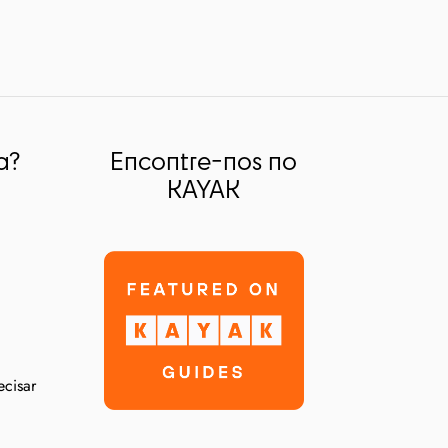
a?
Encontre-nos no
KAYAK
ecisar