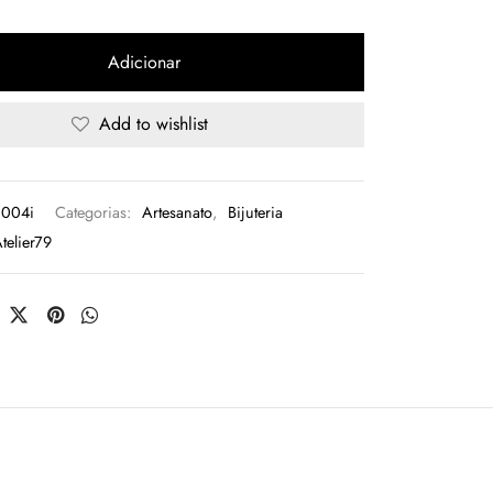
Adicionar
Add to wishlist
004i
Categorias:
Artesanato
,
Bijuteria
telier79