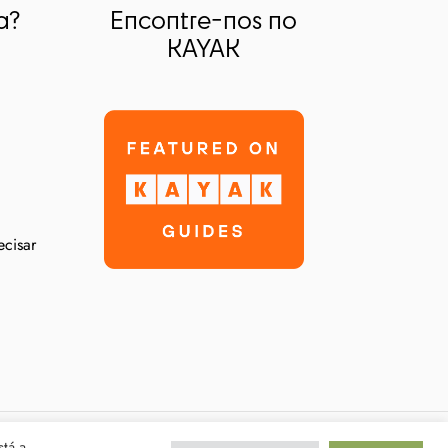
a?
Encontre-nos no
KAYAK
ecisar
stá a