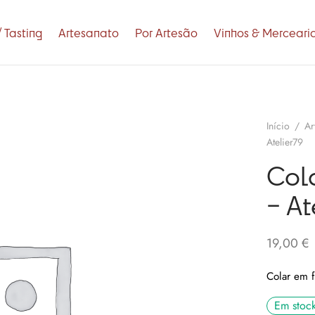
 Tasting
Artesanato
Por Artesão
Vinhos & Merceari
Início
/
Ar
Atelier79
Cola
– At
19,00
€
Colar em 
Em stoc