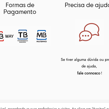
Formas de
Precisa de ajud
Pagamento
Se tiver alguma dúvida ou pr
de ajuda,
fale connosco
!
vel, recordando as suas preferências e visitas. Ao clicar em "Aceitar" e