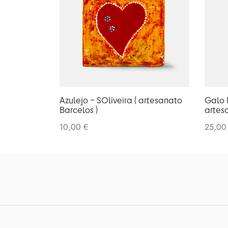
Azulejo – SOliveira ( artesanato
Galo 
Barcelos )
artes
10,00
€
25,0