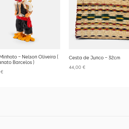
Minhoto – Nelson Oliveira (
Cesta de Junco – 32cm
anato Barcelos )
44,00
€
0
€