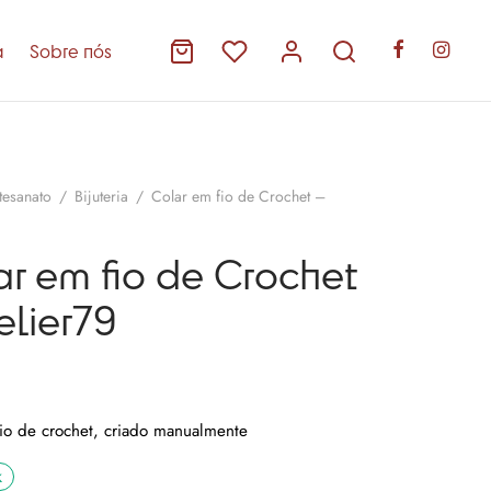
a
Sobre nós
tesanato
/
Bijuteria
/
Colar em fio de Crochet –
r em fio de Crochet
elier79
fio de crochet, criado manualmente
k