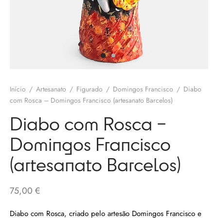
olates
ngos Francisco
o
melos
eria
 Salgueiro
otas / Marmeladas
os Baraça
ervas
Início
/
Artesanato
/
Figurado
/
Domingos Francisco
/
Diabo
os Pinga
com Rosca – Domingos Francisco (artesanato Barcelos)
os Secos
Diabo com Rosca –
 Pias
Domingos Francisco
uim Messias
s / Chutneys
(artesanato Barcelos)
 Côta
tinho Coelho
75,00
€
 Gallos
Diabo com Rosca, criado pelo artesão Domingos Francisco e