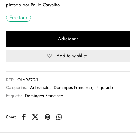
pintado por Paulo Carvalho.
rio
Em stock
n Oliveira
Adicionar
eres Côta
Add to wishlist
lia Abreu
REF:
OLAR579-1
Categorias:
Artesanato
,
Domingos Francisco
,
Figurado
Etiqueta:
Domingos Francisco
Share