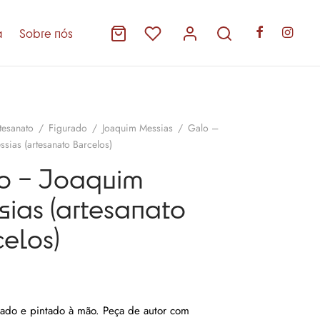
a
Sobre nós
tesanato
/
Figurado
/
Joaquim Messias
/
Galo –
sias (artesanato Barcelos)
o – Joaquim
sias (artesanato
elos)
ado e pintado à mão. Peça de autor com