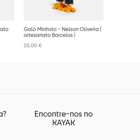
nato
Galo Minhoto – Nelson Oliveira (
artesanato Barcelos )
25,00
€
a?
Encontre-nos no
KAYAK