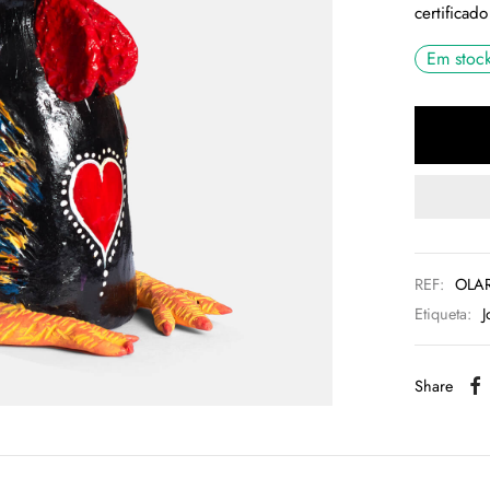
certificado
Em stoc
REF:
OLA
Etiqueta:
J
Share