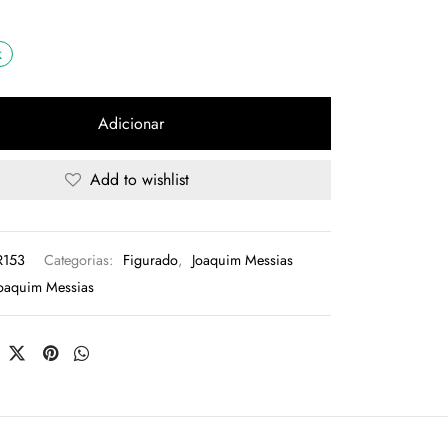
k
Adicionar
Add to wishlist
R153
Categorias:
Figurado
,
Joaquim Messias
oaquim Messias