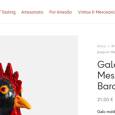
 Tasting
Artesanato
Por Artesão
Vinhos & Merceari
Início
/
Ar
Joaquim Mes
Gal
Mes
Barc
21,00
€
Galo mold