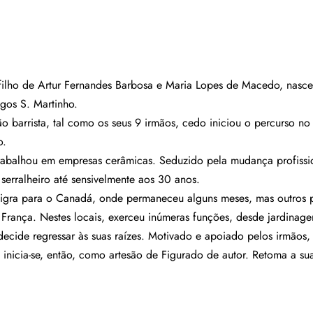
ilho de Artur Fernandes Barbosa e Maria Lopes de Macedo, nasce
gos S. Martinho.
o barrista, tal como os seus 9 irmãos, cedo iniciou o percurso no 
o.
trabalhou em empresas cerâmicas. Seduzido pela mudança profissi
serralheiro até sensivelmente aos 30 anos.
migra para o Canadá, onde permaneceu alguns meses, mas outros p
França. Nestes locais, exerceu inúmeras funções, desde jardinagem
decide regressar às suas raízes. Motivado e apoiado pelos irmãos,
nicia-se, então, como artesão de Figurado de autor. Retoma a sua 