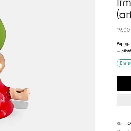
Irm
(a
19,0
Papagai
– Misté
Em st
REF:
O