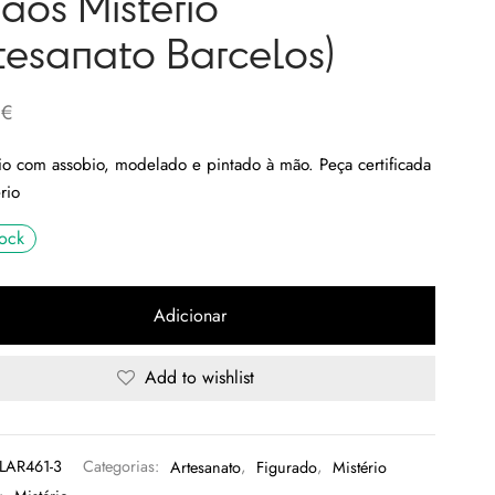
ãos Mistério
rtesanato Barcelos)
0
€
o com assobio, modelado e pintado à mão. Peça certificada
rio
ock
Adicionar
Add to wishlist
LAR461-3
Categorias:
Artesanato
,
Figurado
,
Mistério