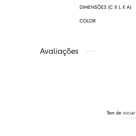
DIMENSÕES (C X L X A)
COLOR
Avaliações
Tem de
inicia