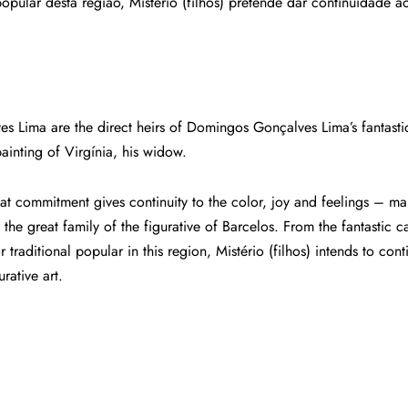
popular desta região, Mistério (filhos) pretende dar continuidade 
s Lima are the direct heirs of Domingos Gonçalves Lima’s fantastic
painting of Virgínia, his widow.
great commitment gives continuity to the color, joy and feelings – 
 the great family of the figurative of Barcelos. From the fantastic c
 traditional popular in this region, Mistério (filhos) intends to con
urative art.