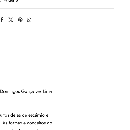
a:
Mistério
de Domingos Gonçalves Lima
itos deles de escárnio e
al às formas e conceitos do