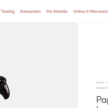
 Tasting
Artesanato
Por Artesão
Vinhos & Merceari
Início
/
Irmãos M
Pa