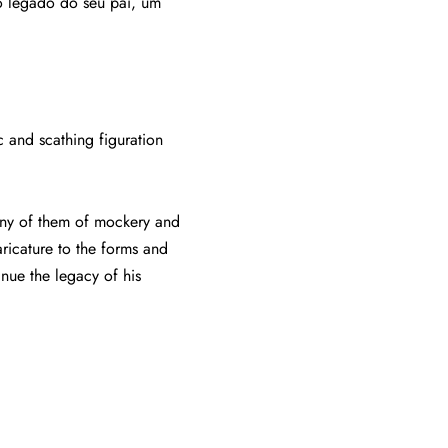
ao legado do seu pai, um
 and scathing figuration
many of them of mockery and
aricature to the forms and
tinue the legacy of his