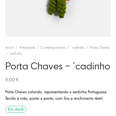
olates
ngos Francisco
o
melos
eria
 Salgueiro
otas / Marmeladas
os Baraça
ervas
Início
/
Artesanato
/
Contemporâneo
/
´cadinho
/
Porta Chaves
os Pinga
– ´cadinho
os Secos
Porta Chaves – ´cadinho
 Pias
uim Messias
9,00
€
s / Chutneys
 Côta
Porta Chaves colorido, representando a sardinha Portuguesa.
Tecido à mão, ponto a ponto, com fios e enchimento têxtil.
tinho Coelho
Em stock
 Gallos