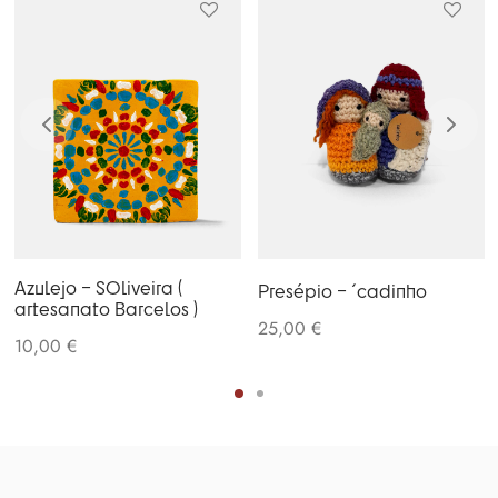
Azulejo – SOliveira (
Presépio – ´cadinho
artesanato Barcelos )
25,00
€
10,00
€