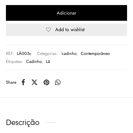
rio
Adicionar
n Oliveira
Add to wishlist
eres Côta
REF:
LÃ003c
Categorias:
´cadinho
,
Contemporâneo
lia Abreu
Etiquetas:
Cadinho
,
Lã
Share
Descrição