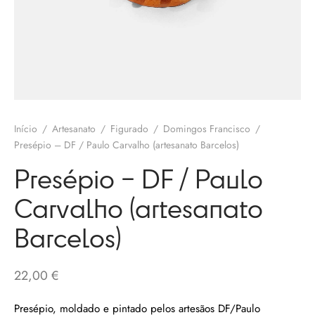
olates
ngos Francisco
o
melos
eria
 Salgueiro
otas / Marmeladas
os Baraça
ervas
Início
/
Artesanato
/
Figurado
/
Domingos Francisco
/
os Pinga
Presépio – DF / Paulo Carvalho (artesanato Barcelos)
os Secos
Presépio – DF / Paulo
 Pias
Carvalho (artesanato
uim Messias
s / Chutneys
Barcelos)
 Côta
tinho Coelho
22,00
€
 Gallos
Presépio, moldado e pintado pelos artesãos DF/Paulo