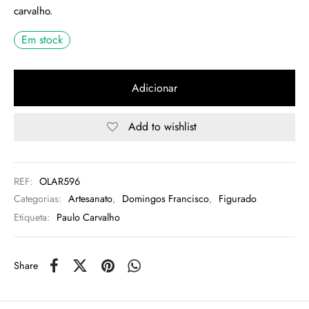
carvalho.
rio
Em stock
n Oliveira
Adicionar
eres Côta
Add to wishlist
lia Abreu
REF:
OLAR596
Categorias:
Artesanato
,
Domingos Francisco
,
Figurado
Etiqueta:
Paulo Carvalho
Share