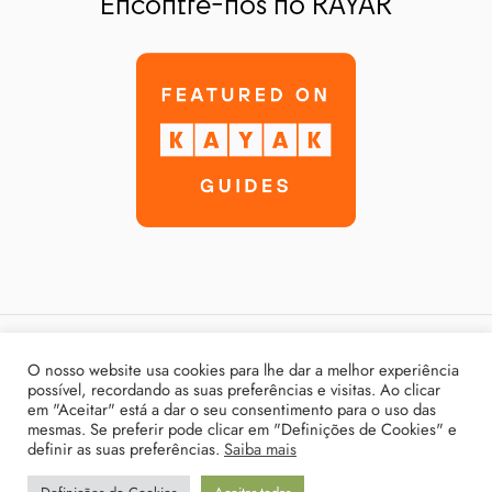
Encontre-nos no KAYAK
Política de Privacidade
O nosso website usa cookies para lhe dar a melhor experiência
possível, recordando as suas preferências e visitas. Ao clicar
Termos & Condições
em "Aceitar" está a dar o seu consentimento para o uso das
mesmas. Se preferir pode clicar em "Definições de Cookies" e
Livro de Reclamações
definir as suas preferências.
Saiba mais
Contactos