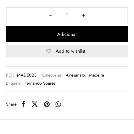
rio
n Oliveira
Adicionar
eres Côta
Add to wishlist
lia Abreu
REF:
MADE023
Categorias:
Artesanato
,
Madeira
Etiqueta:
Fernando Soares
Share