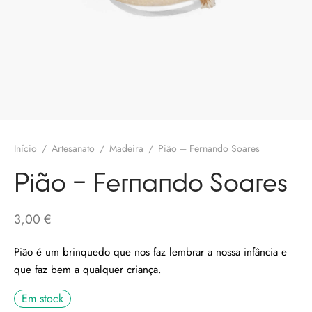
olates
ngos Francisco
o
melos
eria
 Salgueiro
otas / Marmeladas
os Baraça
ervas
os Pinga
os Secos
Início
/
Artesanato
/
Madeira
/
Pião – Fernando Soares
 Pias
Pião – Fernando Soares
uim Messias
s / Chutneys
3,00
€
 Côta
Pião é um brinquedo que nos faz lembrar a nossa infância e
que faz bem a qualquer criança.
tinho Coelho
Em stock
 Gallos