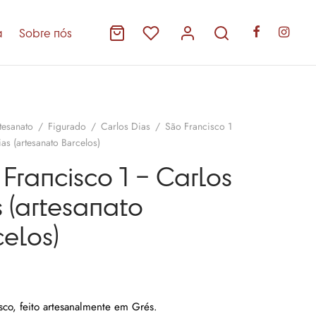
a
Sobre nós
tesanato
/
Figurado
/
Carlos Dias
/
São Francisco 1
as (artesanato Barcelos)
Francisco 1 – Carlos
 (artesanato
elos)
sco, feito artesanalmente em Grés.