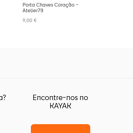
be
Porta Chaves Coração –
chosen
Atelier79
on
9,00
€
the
product
page
a?
Encontre-nos no
KAYAK