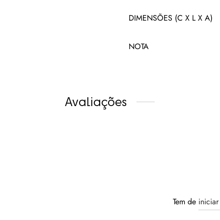
DIMENSÕES (C X L X A)
NOTA
Avaliações
Tem de
inicia