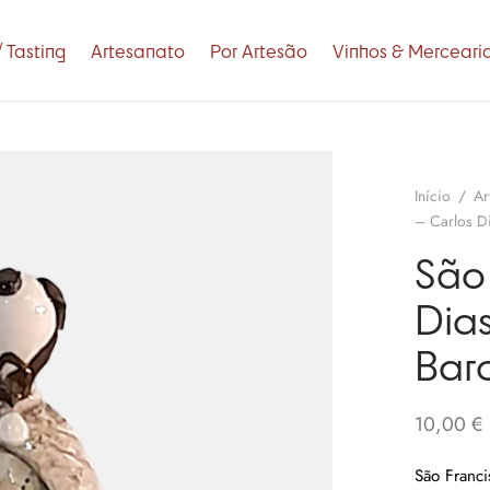
 Tasting
Artesanato
Por Artesão
Vinhos & Merceari
Início
/
Ar
– Carlos Di
São 
Dias
Barc
10,00
€
São Franci