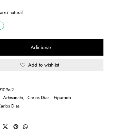
rro natural
k
Adicionar
Add to wishlist
109a-2
:
Artesanato
,
Carlos Dias
,
Figurado
arlos Dias