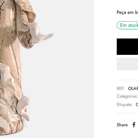
Peça em ba
Em stoc
REF:
OLAR
Categorias
Etiqueta:
C
Share