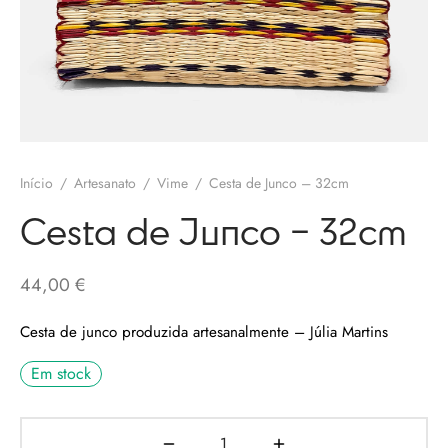
olates
ngos Francisco
o
melos
eria
 Salgueiro
otas / Marmeladas
os Baraça
ervas
Início
/
Artesanato
/
Vime
/
Cesta de Junco – 32cm
os Pinga
os Secos
Cesta de Junco – 32cm
 Pias
44,00
€
uim Messias
s / Chutneys
Cesta de junco produzida artesanalmente – Júlia Martins
 Côta
Em stock
tinho Coelho
 Gallos