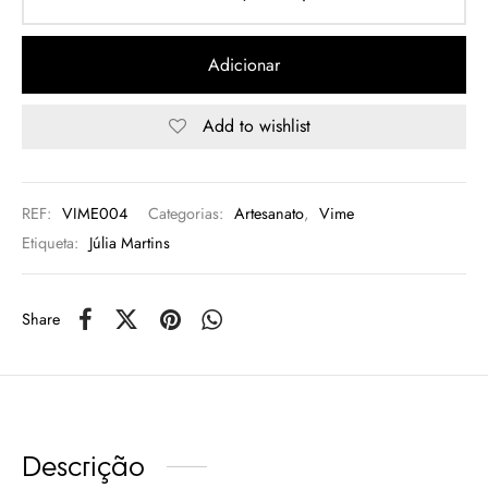
rio
Adicionar
n Oliveira
Add to wishlist
eres Côta
lia Abreu
REF:
VIME004
Categorias:
Artesanato
,
Vime
Etiqueta:
Júlia Martins
Share
Descrição