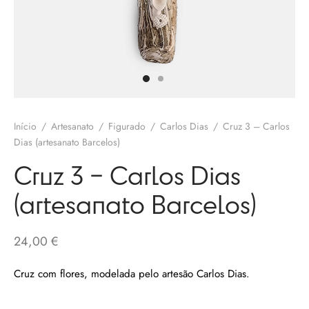
olates
ngos Francisco
o
melos
eria
 Salgueiro
otas / Marmeladas
os Baraça
ervas
Início
/
Artesanato
/
Figurado
/
Carlos Dias
/
Cruz 3 – Carlos
os Pinga
Dias (artesanato Barcelos)
os Secos
Cruz 3 – Carlos Dias
 Pias
(artesanato Barcelos)
uim Messias
s / Chutneys
 Côta
24,00
€
tinho Coelho
Cruz com flores, modelada pelo artesão Carlos Dias.
 Gallos