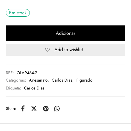
rio
Em stock
n Oliveira
Adicionar
eres Côta
Add to wishlist
lia Abreu
REF:
OLAR464-2
Categorias:
Artesanato
,
Carlos Dias
,
Figurado
Etiqueta:
Carlos Dias
Share