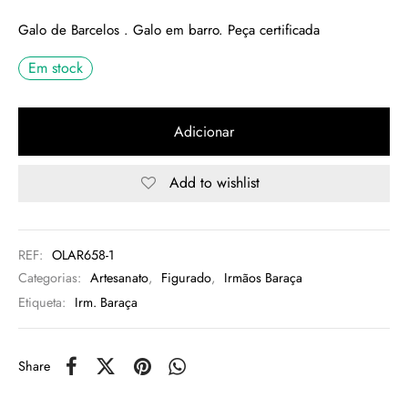
Galo de Barcelos . Galo em barro. Peça certificada
rio
Em stock
n Oliveira
eres Côta
Adicionar
lia Abreu
Add to wishlist
REF:
OLAR658-1
Categorias:
Artesanato
,
Figurado
,
Irmãos Baraça
Etiqueta:
Irm. Baraça
Share