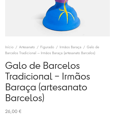
olates
ngos Francisco
o
melos
eria
 Salgueiro
otas / Marmeladas
os Baraça
ervas
Início
/
Artesanato
/
Figurado
/
Irmãos Baraça
/
Galo de
os Pinga
Barcelos Tradicional – Irmãos Baraça (artesanato Barcelos)
os Secos
Galo de Barcelos
 Pias
Tradicional – Irmãos
uim Messias
s / Chutneys
Baraça (artesanato
 Côta
Barcelos)
tinho Coelho
26,00
€
 Gallos