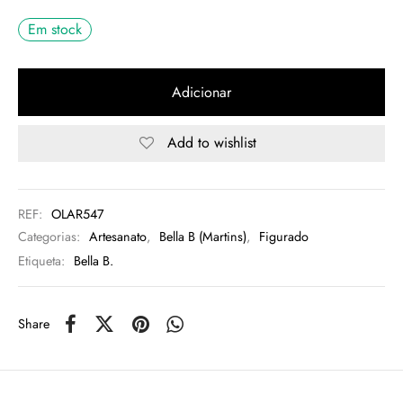
Em stock
rio
n Oliveira
Adicionar
eres Côta
Add to wishlist
lia Abreu
REF:
OLAR547
Categorias:
Artesanato
,
Bella B (Martins)
,
Figurado
Etiqueta:
Bella B.
Share