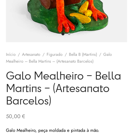
olates
ngos Francisco
o
melos
eria
 Salgueiro
otas / Marmeladas
os Baraça
ervas
Início
/
Artesanato
/
Figurado
/
Bella B (Martins)
/
Galo
os Pinga
Mealheiro – Bella Martins – (Artesanato Barcelos)
os Secos
Galo Mealheiro – Bella
 Pias
Martins – (Artesanato
uim Messias
s / Chutneys
Barcelos)
 Côta
tinho Coelho
50,00
€
 Gallos
Galo Mealheiro, peça moldada e pintada à mão.