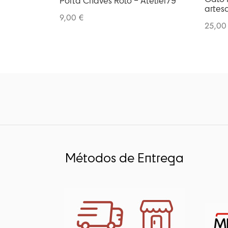
Porta Chaves Rolo – Atelier79
artes
9,00
€
25,0
Métodos de Entrega