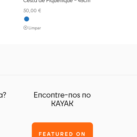
Cesta de Piquenique – 45cm
chosen
chosen
50,00
€
on
on
the
the
Limpar
product
product
page
page
a?
Encontre-nos no
KAYAK