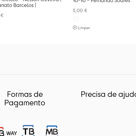
Yo-Yo – Fernando Soares
anato Barcelos )
5,00
€
0
€
Limpar
Formas de
Precisa de ajud
Pagamento