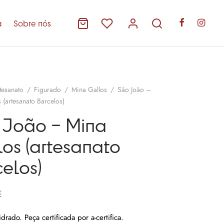
a
Sobre nós
tesanato
/
Figurado
/
Mina Gallos
/
São João –
 (artesanato Barcelos)
 João – Mina
os (artesanato
elos)
€
drado. Peça certificada por a-certifica.