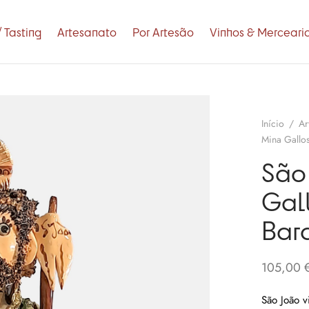
 Tasting
Artesanato
Por Artesão
Vinhos & Merceari
Início
/
Ar
Mina Gallos
São
Gall
Barc
105,00
São João vi