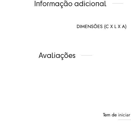
Informação adicional
DIMENSÕES (C X L X A)
Avaliações
Tem de
inicia